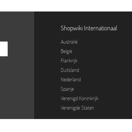
Shopwiki Internationaal
Australië
België
Frankrijk
Duitsland
Nederland
Spanje
Verenigd Koninkrijk
Verenigde Staten