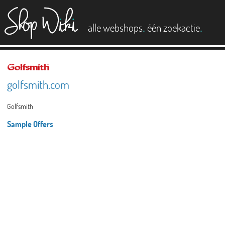
es
.
.
alle webshops
één zoekactie
golfsmith.com
Golfsmith
Sample Offers