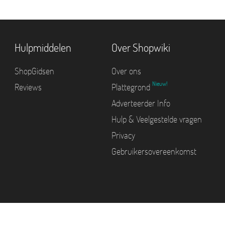
Hulpmiddelen
Over Shopwiki
ShopGidsen
Over ons
Nieuw!
Reviews
Plattegrond
Adverteerder Info
Hulp & Veelgestelde vragen
Privacy
Gebruikersovereenkomst