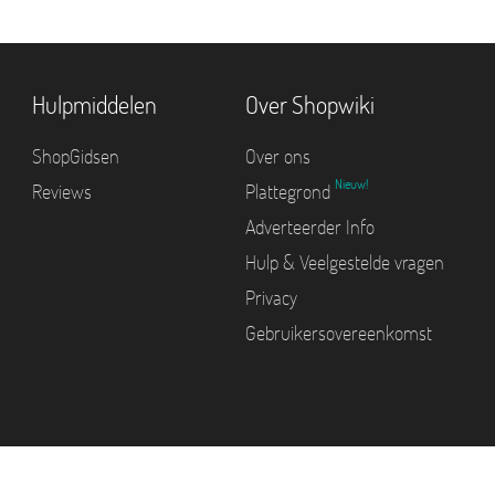
Hulpmiddelen
Over Shopwiki
ShopGidsen
Over ons
Nieuw!
Reviews
Plattegrond
Adverteerder Info
Hulp & Veelgestelde vragen
Privacy
Gebruikersovereenkomst