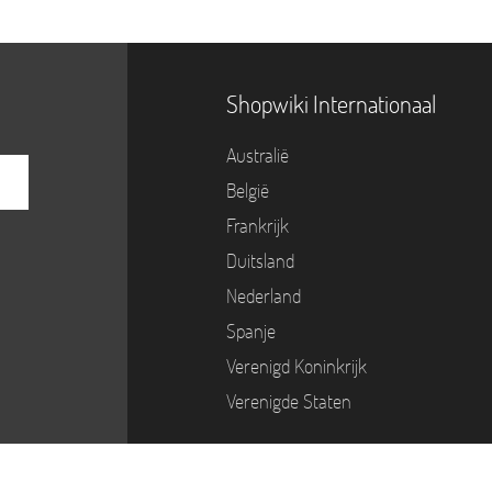
Shopwiki Internationaal
Australië
België
Frankrijk
Duitsland
Nederland
Spanje
Verenigd Koninkrijk
Verenigde Staten