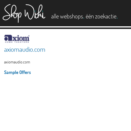
es
.
.
alle webshops
één zoekactie
axiomaudio.com
axiomaudio.com
Sample Offers