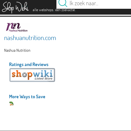
es
.
.
alle webshops
één zoekactie
nashuanutrition.com
Nashua Nutrition
Ratings and Reviews
More Ways to Save