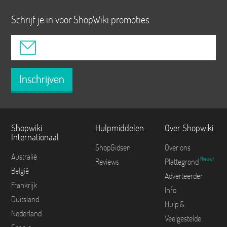
Schrijf je in voor ShopWiki promoties
Inschrijven
Shopwiki
Hulpmiddelen
Over Shopwiki
Internationaal
ShopGidsen
Over ons
Australië
Nieuw!
Reviews
Plattegrond
België
Adverteerder
Frankrijk
Info
Duitsland
Hulp &
Nederland
Veelgestelde