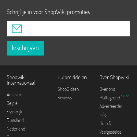
Schrijf je in voor ShopWiki promoties
Inschrijven
Shopwiki
Hulpmiddelen
Over Shopwiki
Internationaal
ShopGidsen
Over ons
Australië
Nieuw!
Reviews
Plattegrond
België
Adverteerder
Frankrijk
Info
Duitsland
Hulp &
Nederland
Veelgestelde