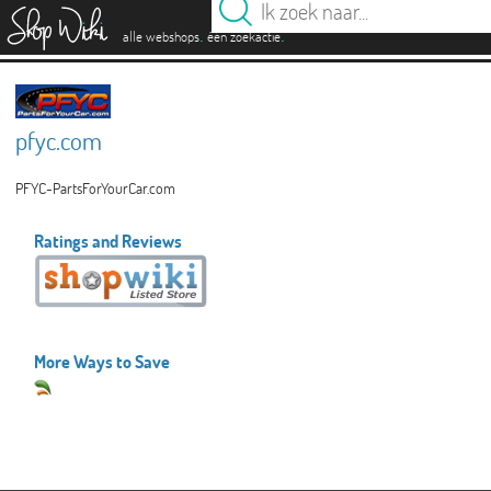
es
.
.
alle webshops
één zoekactie
pfyc.com
PFYC-PartsForYourCar.com
Ratings and Reviews
More Ways to Save