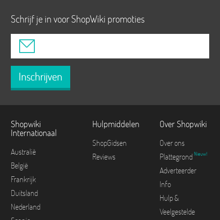
Schrijf je in voor ShopWiki promoties
Inschrijven
Shopwiki
Hulpmiddelen
Over Shopwiki
Internationaal
ShopGidsen
Over ons
Australië
Nieuw!
Reviews
Plattegrond
België
Adverteerder
Frankrijk
Info
Duitsland
Hulp &
Nederland
Veelgestelde