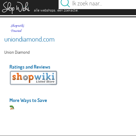
es
.
.
alle webshops
één zoekactie
uniondiamond.com
Union Diamond
Ratings and Reviews
More Ways to Save