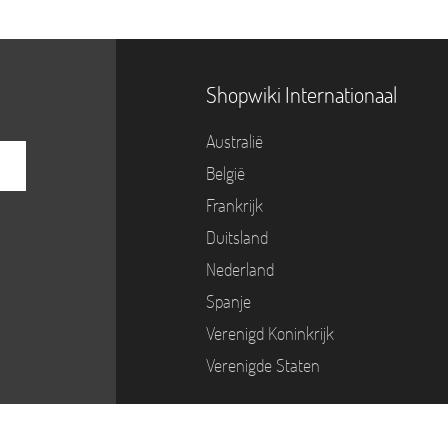
Shopwiki Internationaal
Australië
België
Frankrijk
Duitsland
Nederland
Spanje
Verenigd Koninkrijk
Verenigde Staten