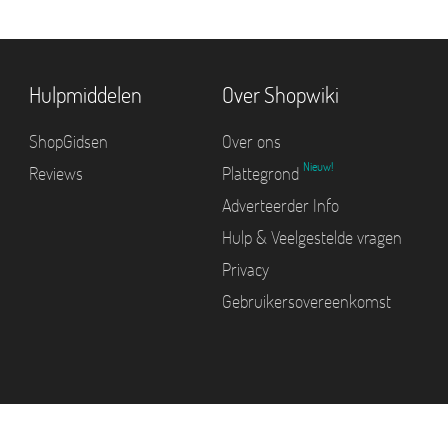
Hulpmiddelen
Over Shopwiki
ShopGidsen
Over ons
Nieuw!
Reviews
Plattegrond
Adverteerder Info
Hulp & Veelgestelde vragen
Privacy
Gebruikersovereenkomst