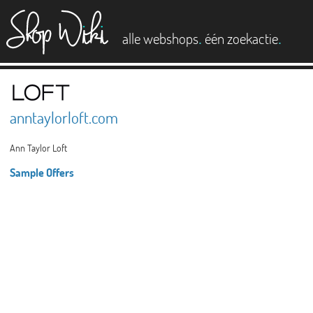
es
.
.
alle webshops
één zoekactie
anntaylorloft.com
Ann Taylor Loft
Sample Offers