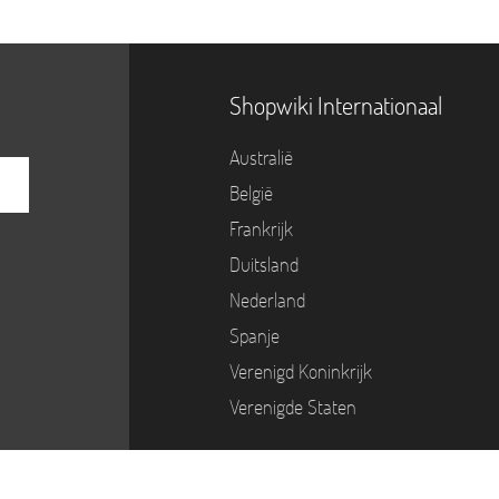
Shopwiki Internationaal
Australië
België
Frankrijk
Duitsland
Nederland
Spanje
Verenigd Koninkrijk
Verenigde Staten