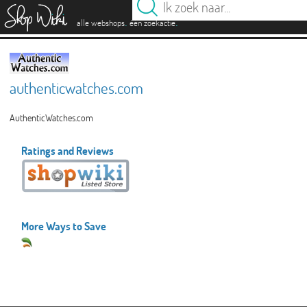
es
.
.
alle webshops
één zoekactie
authenticwatches.com
AuthenticWatches.com
Ratings and Reviews
More Ways to Save