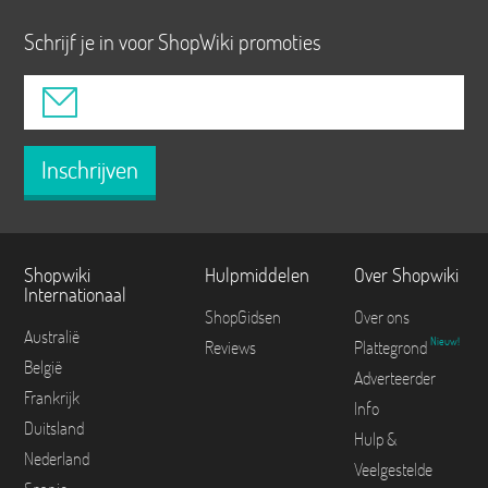
Schrijf je in voor ShopWiki promoties
Inschrijven
Shopwiki
Hulpmiddelen
Over Shopwiki
Internationaal
ShopGidsen
Over ons
Australië
Nieuw!
Reviews
Plattegrond
België
Adverteerder
Frankrijk
Info
Duitsland
Hulp &
Nederland
Veelgestelde