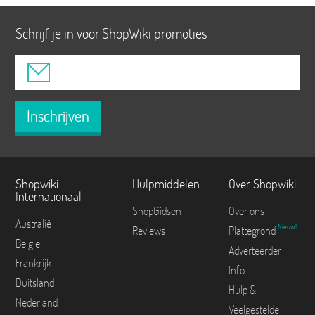
Schrijf je in voor ShopWiki promoties
Inschrijven
Shopwiki
Hulpmiddelen
Over Shopwiki
Internationaal
ShopGidsen
Over ons
Australië
Nieuw!
Reviews
Plattegrond
België
Adverteerder
Frankrijk
Info
Duitsland
Hulp &
Nederland
Veelgestelde