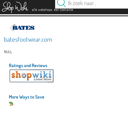
es
.
.
alle webshops
één zoekactie
batesfootwear.com
NULL
Ratings and Reviews
More Ways to Save