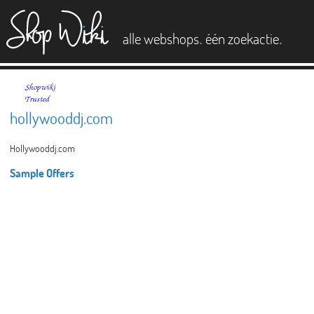
es
.
.
alle webshops
één zoekactie
hollywooddj.com
Hollywooddj.com
Sample Offers