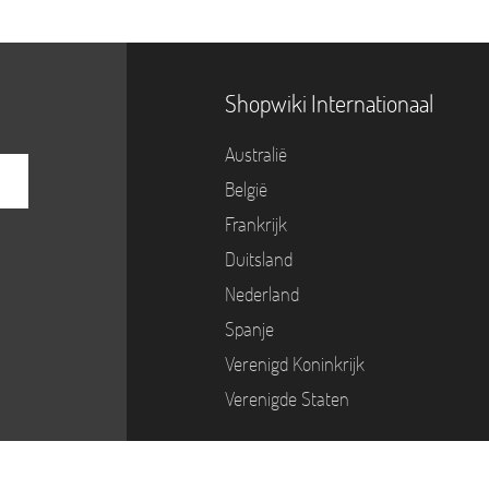
Shopwiki Internationaal
Australië
België
Frankrijk
Duitsland
Nederland
Spanje
Verenigd Koninkrijk
Verenigde Staten