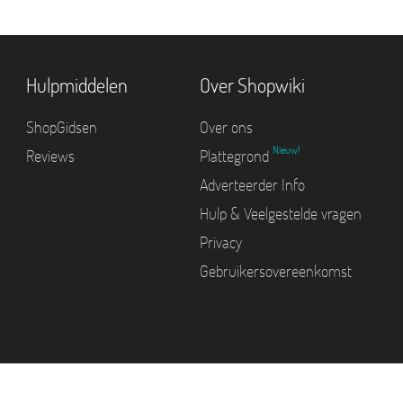
Hulpmiddelen
Over Shopwiki
ShopGidsen
Over ons
Nieuw!
Reviews
Plattegrond
Adverteerder Info
Hulp & Veelgestelde vragen
Privacy
Gebruikersovereenkomst