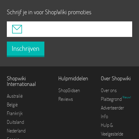
Schrijf je in voor ShopWiki promoties
Inschrijven
Shopwiki
Hulpmiddelen
Over Shopwiki
Internationaal
ShopGidsen
Over ons
Australië
Nieuw!
Reviews
Plattegrond
België
Adverteerder
Frankrijk
Info
Duitsland
Hulp &
Nederland
Veelgestelde