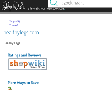
es
.
.
alle webshops
één zoekactie
healthylegs.com
Healthy Legs
Ratings and Reviews
More Ways to Save