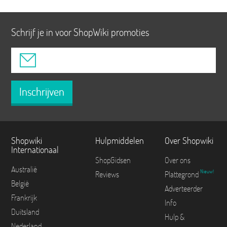
Schrijf je in voor ShopWiki promoties
Inschrijven
Shopwiki
Hulpmiddelen
Over Shopwiki
Internationaal
ShopGidsen
Over ons
Australië
Nieuw!
Reviews
Plattegrond
België
Adverteerder
Frankrijk
Info
Duitsland
Hulp &
Nederland