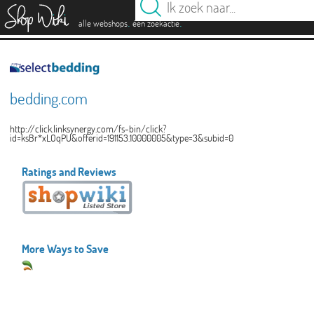
es
.
.
alle webshops
één zoekactie
bedding.com
http://click.linksynergy.com/fs-bin/click?
id=ksBr*xLOqPU&offerid=191153.10000005&type=3&subid=0
Ratings and Reviews
More Ways to Save