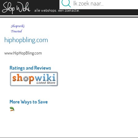
es
.
.
alle webshops
één zoekactie
hiphopbling.com
www.HipHopBling.com
Ratings and Reviews
More Ways to Save