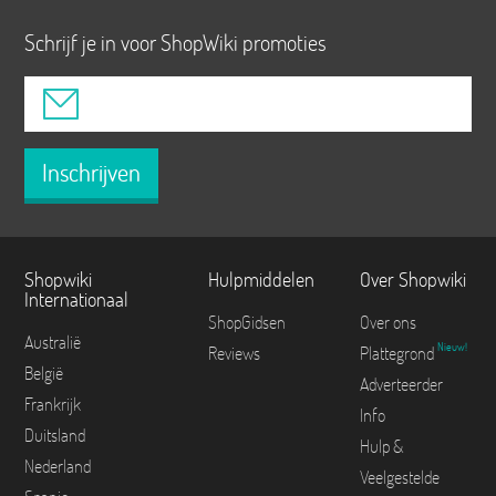
Schrijf je in voor ShopWiki promoties
Inschrijven
Shopwiki
Hulpmiddelen
Over Shopwiki
Internationaal
ShopGidsen
Over ons
Australië
Nieuw!
Reviews
Plattegrond
België
Adverteerder
Frankrijk
Info
Duitsland
Hulp &
Nederland
Veelgestelde