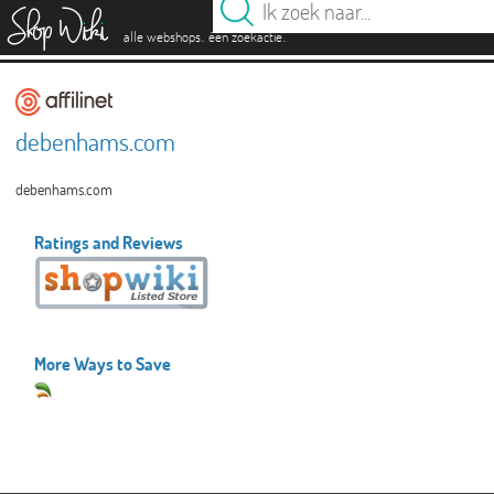
es
.
.
alle webshops
één zoekactie
debenhams.com
debenhams.com
Ratings and Reviews
More Ways to Save