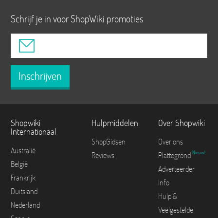
Schrijf je in voor ShopWiki promoties
Inschrijven
Shopwiki
Hulpmiddelen
Over Shopwiki
Internationaal
ShopGidsen
Over ons
Australië
Nieuw!
Reviews
Plattegrond
België
Adverteerder
Frankrijk
Info
Duitsland
Hulp &
Nederland
Veelgestelde