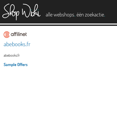
es
.
.
alle webshops
één zoekactie
abebooks.fr
abebooks.fr
Sample Offers