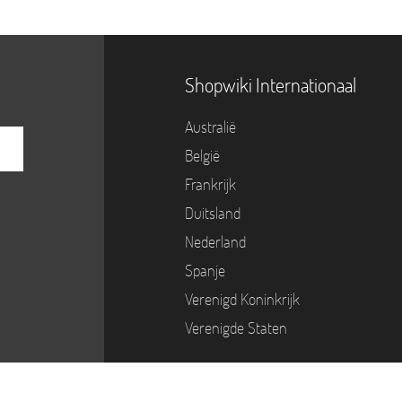
Shopwiki Internationaal
Australië
België
Frankrijk
Duitsland
Nederland
Spanje
Verenigd Koninkrijk
Verenigde Staten