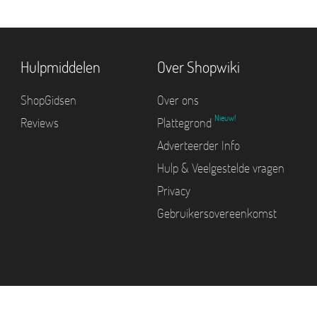
Hulpmiddelen
Over Shopwiki
ShopGidsen
Over ons
Nieuw!
Reviews
Plattegrond
Adverteerder Info
Hulp & Veelgestelde vragen
Privacy
Gebruikersovereenkomst