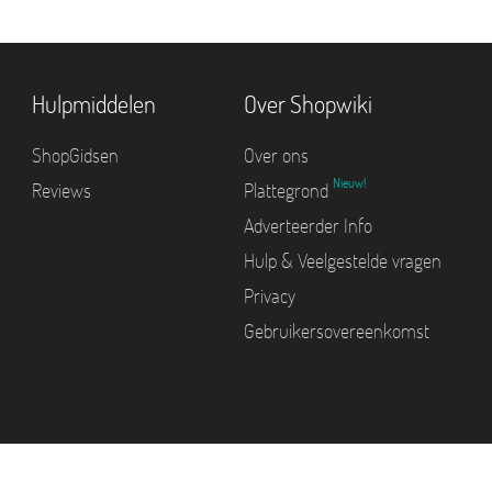
Hulpmiddelen
Over Shopwiki
ShopGidsen
Over ons
Nieuw!
Reviews
Plattegrond
Adverteerder Info
Hulp & Veelgestelde vragen
Privacy
Gebruikersovereenkomst