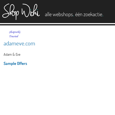
es
.
.
alle webshops
één zoekactie
adameve.com
Adam & Eve
Sample Offers