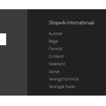
Shopwiki Internationaal
Australië
België
Frankrijk
Duitsland
Nederland
Spanje
Verenigd Koninkrijk
Verenigde Staten