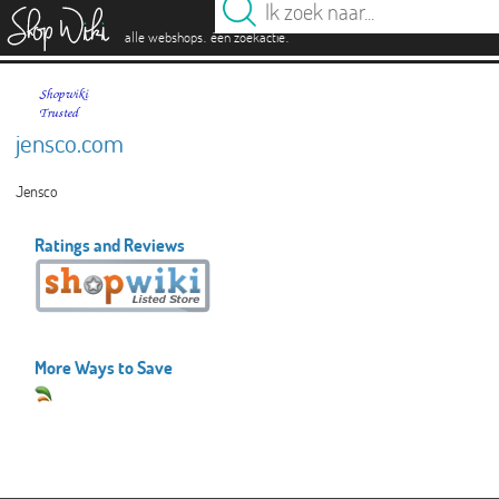
es
.
.
alle webshops
één zoekactie
jensco.com
Jensco
Ratings and Reviews
More Ways to Save