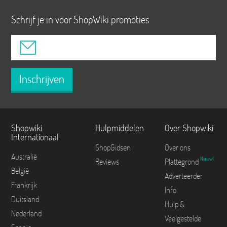
Schrijf je in voor ShopWiki promoties
Inschrijven
Shopwiki
Hulpmiddelen
Over Shopwiki
Internationaal
ShopGidsen
Over ons
Australië
Nieuw!
Reviews
Plattegrond
België
Adverteerder
Frankrijk
Info
Duitsland
Hulp &
Nederland
Veelgestelde