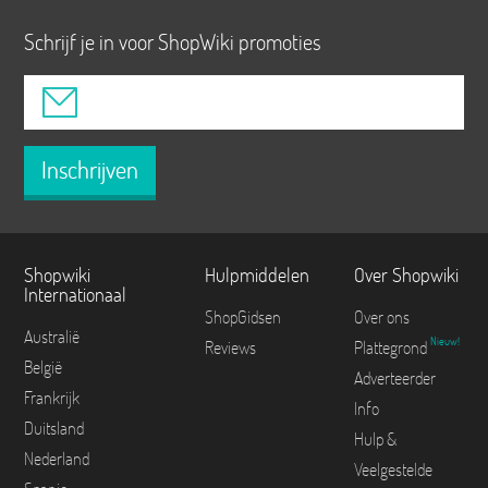
Schrijf je in voor ShopWiki promoties
Inschrijven
Shopwiki
Hulpmiddelen
Over Shopwiki
Internationaal
ShopGidsen
Over ons
Australië
Nieuw!
Reviews
Plattegrond
België
Adverteerder
Frankrijk
Info
Duitsland
Hulp &
Nederland
Veelgestelde