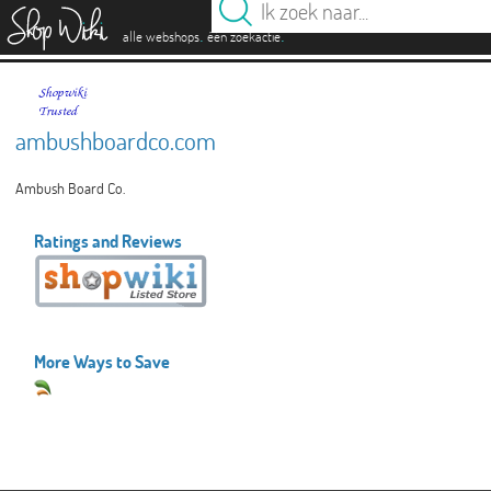
es
.
.
alle webshops
één zoekactie
ambushboardco.com
Ambush Board Co.
Ratings and Reviews
More Ways to Save