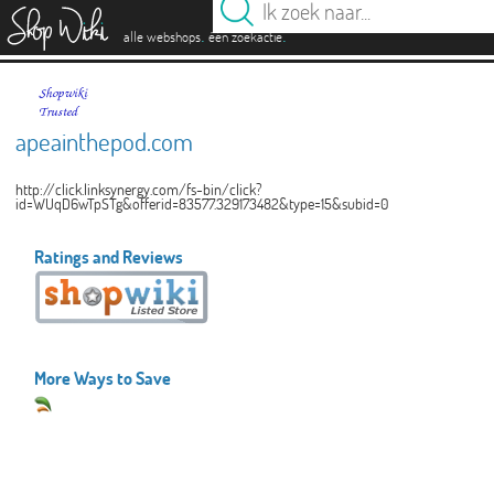
es
.
.
alle webshops
één zoekactie
apeainthepod.com
http://click.linksynergy.com/fs-bin/click?
id=WUqD6wTpSTg&offerid=83577.329173482&type=15&subid=0
Ratings and Reviews
More Ways to Save