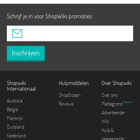
Schrijf je in voor ShopWiki promoties
Inschrijven
Shopwiki
Hulpmiddelen
Over Shopwiki
Internationaal
ShopGidsen
Over ons
Australië
Nieuw!
Reviews
Plattegrond
België
Adverteerder
Frankrijk
Info
Duitsland
Hulp &
Nederland
Veelgestelde