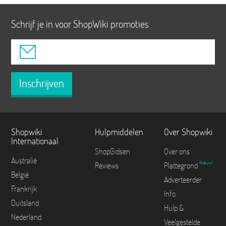
Schrijf je in voor ShopWiki promoties
Inschrijven
Shopwiki
Hulpmiddelen
Over Shopwiki
Internationaal
ShopGidsen
Over ons
Australië
Nieuw!
Reviews
Plattegrond
België
Adverteerder
Frankrijk
Info
Duitsland
Hulp &
Nederland
Veelgestelde