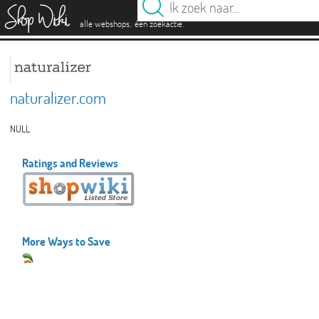
es
.
.
alle webshops
één zoekactie
naturalizer.com
NULL
Ratings and Reviews
More Ways to Save