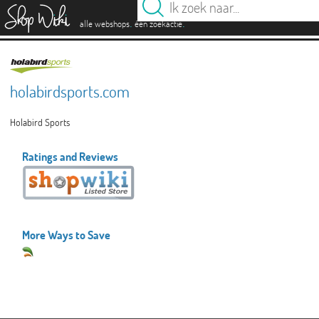
es
.
.
alle webshops
één zoekactie
holabirdsports.com
Holabird Sports
Ratings and Reviews
More Ways to Save