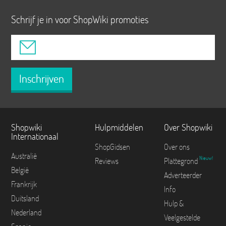
Schrijf je in voor ShopWiki promoties
Inschrijven
Shopwiki
Hulpmiddelen
Over Shopwiki
Internationaal
ShopGidsen
Over ons
Australië
Nieuw!
Reviews
Plattegrond
België
Adverteerder
Frankrijk
Info
Duitsland
Hulp &
Nederland
Veelgestelde