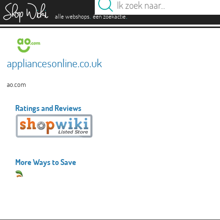
es
.
.
alle webshops
één zoekactie
appliancesonline.co.uk
ao.com
Ratings and Reviews
More Ways to Save