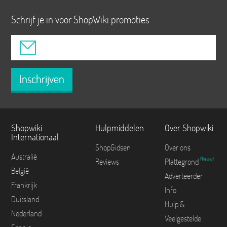
Schrijf je in voor ShopWiki promoties
Inschrijven
Shopwiki
Hulpmiddelen
Over Shopwiki
Internationaal
ShopGidsen
Over ons
Australië
Nieuw!
Reviews
Plattegrond
België
Adverteerder
Frankrijk
Info
Duitsland
Hulp &
Nederland
Veelgestelde