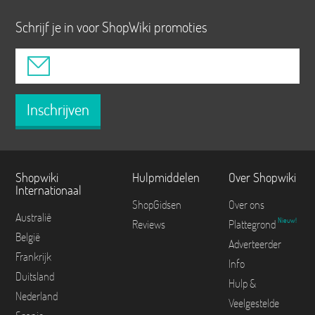
Schrijf je in voor ShopWiki promoties
Inschrijven
Shopwiki
Hulpmiddelen
Over Shopwiki
Internationaal
ShopGidsen
Over ons
Australië
Nieuw!
Reviews
Plattegrond
België
Adverteerder
Frankrijk
Info
Duitsland
Hulp &
Nederland
Veelgestelde