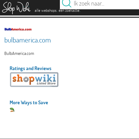
es
.
.
alle webshops
één zoekactie
bulbamerica.com
BulbAmerica.com
Ratings and Reviews
More Ways to Save