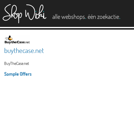
es
.
.
alle webshops
één zoekactie
buythecase.net
BuyTheCase.net
Sample Offers