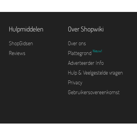
Hulpmiddelen
Over Shopwiki
ShopGidsen
Over ons
Nieuw!
Reviews
Plattegrond
Adverteerder Info
Hulp & Veelgestelde vragen
Privacy
Gebruikersovereenkomst