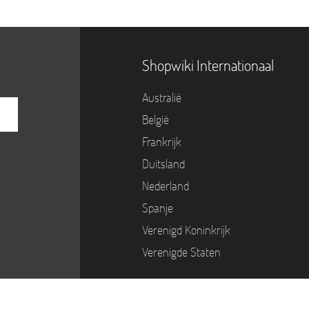
Shopwiki Internationaal
Australië
België
Frankrijk
Duitsland
Nederland
Spanje
Verenigd Koninkrijk
Verenigde Staten