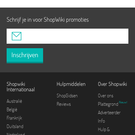
Schrijf je in voor ShopWiki promoties
Inschrijven
Shopwiki
Hulpmiddelen
Over Shopwiki
Internationaal
ShopGidsen
Over ons
Australië
Nieuw!
Reviews
Plattegrond
België
Adverteerder
Frankrijk
Info
Duitsland
Hulp &
Nederland