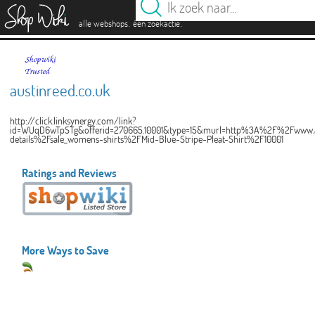
es
.
.
alle webshops
één zoekactie
austinreed.co.uk
http://click.linksynergy.com/link?
id=WUqD6wTpSTg&offerid=270665.10001&type=15&murl=http%3A%2F%2Fwww.a
details%2Fsale_womens-shirts%2FMid-Blue-Stripe-Pleat-Shirt%2F10001
Ratings and Reviews
More Ways to Save