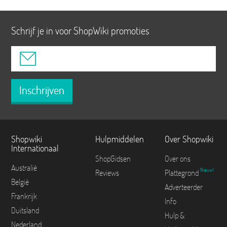
Schrijf je in voor ShopWiki promoties
Inschrijven
Shopwiki
Hulpmiddelen
Over Shopwiki
Internationaal
ShopGidsen
Over ons
Australië
Nieuw!
Reviews
Plattegrond
België
Adverteerder
Frankrijk
Info
Duitsland
Hulp &
Nederland