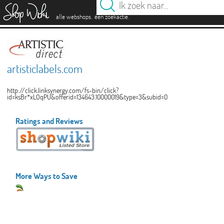
es
.
.
alle webshops
één zoekactie
artisticlabels.com
http://click.linksynergy.com/fs-bin/click?
id=ksBr*xLOqPU&offerid=134643.10000019&type=3&subid=0
Ratings and Reviews
More Ways to Save