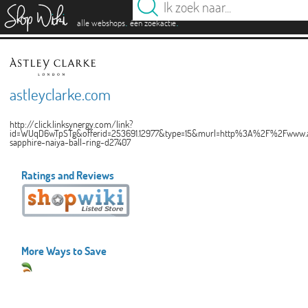
es
.
.
alle webshops
één zoekactie
astleyclarke.com
http://click.linksynergy.com/link?
id=WUqD6wTpSTg&offerid=253691.12977&type=15&murl=http%3A%2F%2Fwww.a
sapphire-naiya-ball-ring-d27407
Ratings and Reviews
More Ways to Save