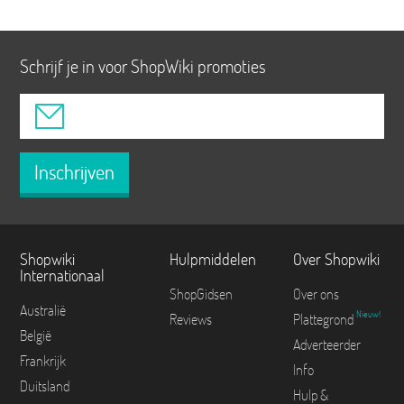
Schrijf je in voor ShopWiki promoties
Inschrijven
Shopwiki
Hulpmiddelen
Over Shopwiki
Internationaal
ShopGidsen
Over ons
Australië
Nieuw!
Reviews
Plattegrond
België
Adverteerder
Frankrijk
Info
Duitsland
Hulp &