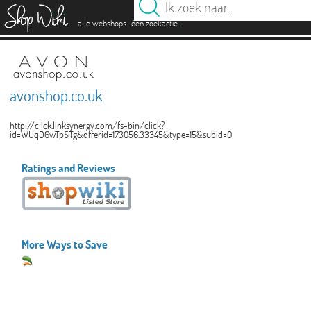
es
.
.
alle webshops
één zoekactie
avonshop.co.uk
http://click.linksynergy.com/fs-bin/click?
id=WUqD6wTpSTg&offerid=173056.33345&type=15&subid=0
Ratings and Reviews
More Ways to Save