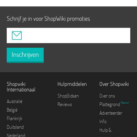
Schrijf je in voor ShopWiki promoties
Inschrijven
Shopwiki
Hulpmiddelen
Over Shopwiki
Internationaal
ShopGidsen
Over ons
Australië
Nieuw!
Reviews
Plattegrond
België
Adverteerder
Frankrijk
Info
Duitsland
Hulp &
Nederland