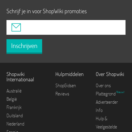
Schrijf je in voor ShopWiki promoties
Inschrijven
Shopwiki
Hulpmiddelen
Over Shopwiki
Internationaal
ShopGidsen
Over ons
Australië
Nieuw!
Reviews
Plattegrond
België
Adverteerder
Frankrijk
Info
Duitsland
Hulp &
Nederland
Veelgestelde
Spanje