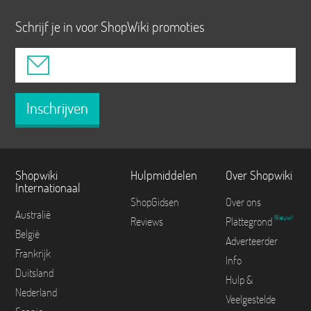
Schrijf je in voor ShopWiki promoties
Inschrijven
Shopwiki
Hulpmiddelen
Over Shopwiki
Internationaal
ShopGidsen
Over ons
Australië
Nieuw!
Reviews
Plattegrond
België
Adverteerder
Frankrijk
Info
Duitsland
Hulp &
Nederland
Veelgestelde