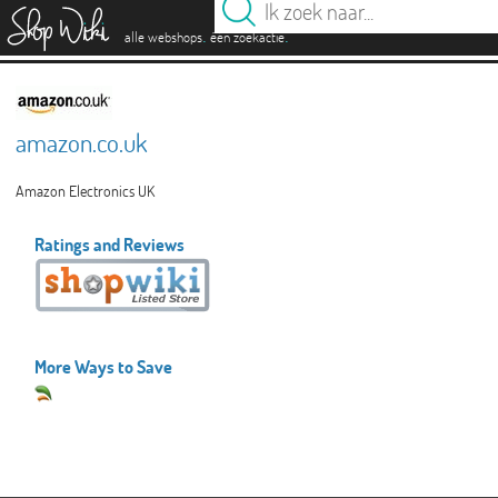
es
.
.
alle webshops
één zoekactie
amazon.co.uk
Amazon Electronics UK
Ratings and Reviews
More Ways to Save