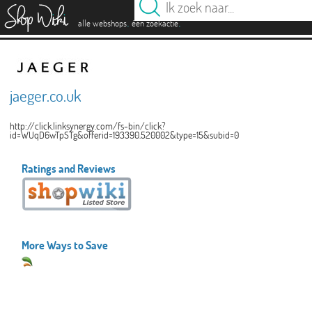
es
.
.
alle webshops
één zoekactie
jaeger.co.uk
http://click.linksynergy.com/fs-bin/click?
id=WUqD6wTpSTg&offerid=193390.520002&type=15&subid=0
Ratings and Reviews
More Ways to Save