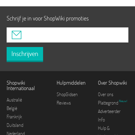
Schrijf je in voor ShopWiki promoties
Inschrijven
Shopwiki
Hulpmiddelen
Over Shopwiki
Internationaal
ShopGidsen
Over ons
Australië
Nieuw!
Reviews
Plattegrond
België
Adverteerder
Frankrijk
Info
Duitsland
Hulp &
Nederland