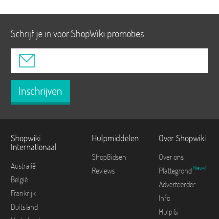
Schrijf je in voor ShopWiki promoties
Inschrijven
Shopwiki
Hulpmiddelen
Over Shopwiki
Internationaal
ShopGidsen
Over ons
Australië
Nieuw!
Reviews
Plattegrond
België
Adverteerder
Frankrijk
Info
Duitsland
Hulp &