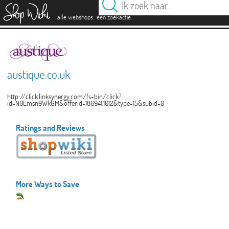
es
.
.
alle webshops
één zoekactie
austique.co.uk
http://click.linksynergy.com/fs-bin/click?
id=N0Emsn9WkGM&offerid=186941.1012&type=15&subid=0
Ratings and Reviews
More Ways to Save