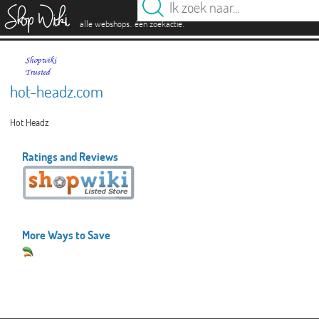
es
.
.
alle webshops
één zoekactie
hot-headz.com
Hot Headz
Ratings and Reviews
More Ways to Save