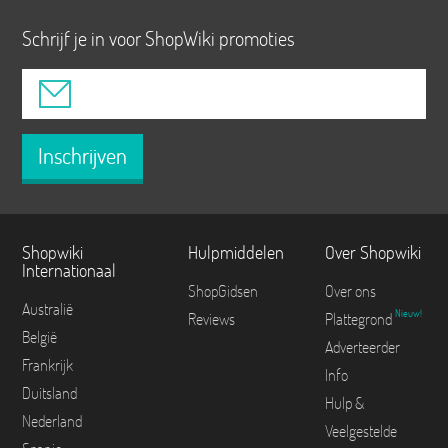
Schrijf je in voor ShopWiki promoties
Inschrijven
Shopwiki
Hulpmiddelen
Over Shopwiki
Internationaal
ShopGidsen
Over ons
Australië
Nieuw!
Reviews
Plattegrond
België
Adverteerder
Frankrijk
Info
Duitsland
Hulp &
Nederland
Veelgestelde