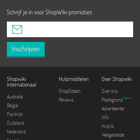
Schrijf je in voor ShopWiki promoties
Inschrijven
Shopwiki
Hulpmiddelen
Over Shopwiki
Internationaal
ShopGidsen
Over ons
Australië
Nieuw!
Reviews
Plattegrond
België
Adverteerder
Frankrijk
Info
Duitsland
Hulp &
Nederland
Veelgestelde