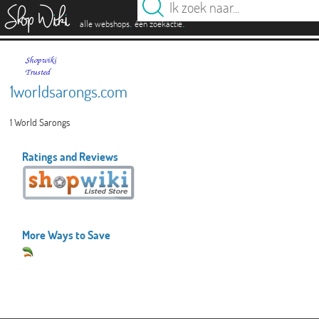
es
.
.
alle webshops
één zoekactie
1worldsarongs.com
1 World Sarongs
Ratings and Reviews
More Ways to Save