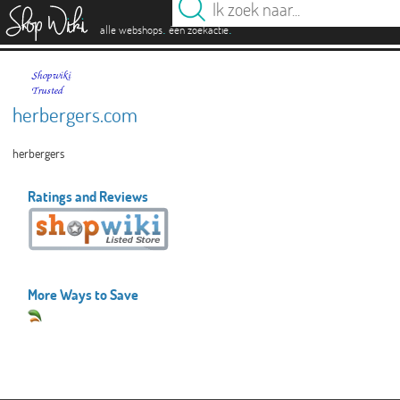
es
.
.
alle webshops
één zoekactie
herbergers.com
herbergers
Ratings and Reviews
More Ways to Save