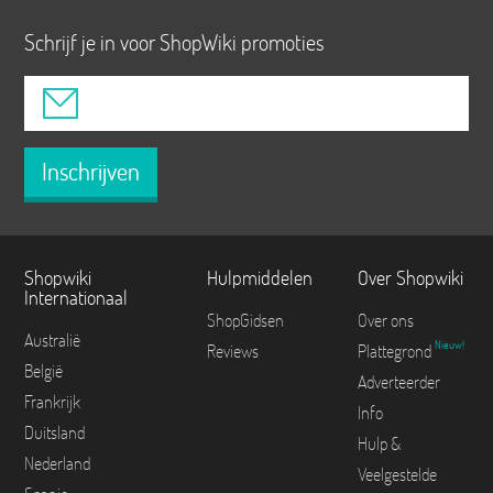
Schrijf je in voor ShopWiki promoties
Inschrijven
Shopwiki
Hulpmiddelen
Over Shopwiki
Internationaal
ShopGidsen
Over ons
Australië
Nieuw!
Reviews
Plattegrond
België
Adverteerder
Frankrijk
Info
Duitsland
Hulp &
Nederland
Veelgestelde