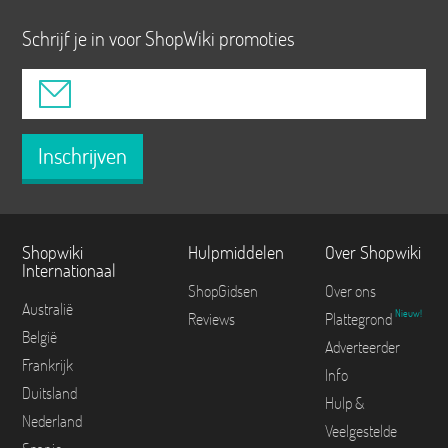
Schrijf je in voor ShopWiki promoties
Inschrijven
Shopwiki
Hulpmiddelen
Over Shopwiki
Internationaal
ShopGidsen
Over ons
Australië
Nieuw!
Reviews
Plattegrond
België
Adverteerder
Frankrijk
Info
Duitsland
Hulp &
Nederland
Veelgestelde