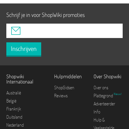
Schrijf je in voor ShopWiki promoties
Inschrijven
Shopwiki
Hulpmiddelen
Over Shopwiki
Internationaal
ShopGidsen
Over ons
Australië
Nieuw!
Reviews
Plattegrond
België
Adverteerder
Frankrijk
Info
Duitsland
Hulp &
Nederland
Veelgestelde