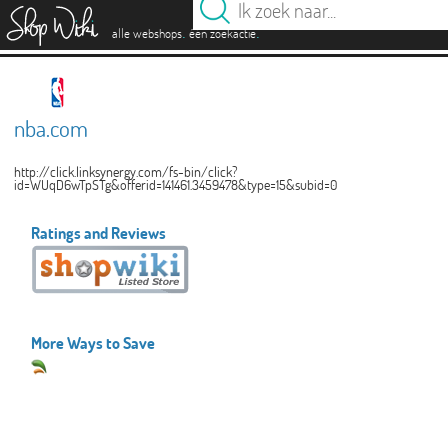
es
.
.
alle webshops
één zoekactie
nba.com
http://click.linksynergy.com/fs-bin/click?
id=WUqD6wTpSTg&offerid=141461.3459478&type=15&subid=0
Ratings and Reviews
More Ways to Save