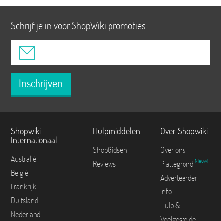
Schrijf je in voor ShopWiki promoties
Inschrijven
Shopwiki
Hulpmiddelen
Over Shopwiki
Internationaal
ShopGidsen
Over ons
Australië
Nieuw!
Reviews
Plattegrond
België
Adverteerder
Frankrijk
Info
Duitsland
Hulp &
Nederland
Veelgestelde