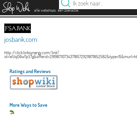
es
.
.
alle webshops
één zoekactie
josbank.com
http://click.linksynergy.com/link?
id=WUqD6wTpSTg&offerid=291987.10734371857211211871852582&type=15&murl=
Ratings and Reviews
More Ways to Save