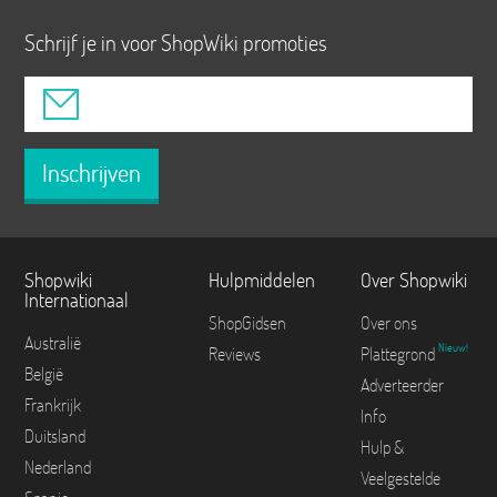
Schrijf je in voor ShopWiki promoties
Inschrijven
Shopwiki
Hulpmiddelen
Over Shopwiki
Internationaal
ShopGidsen
Over ons
Australië
Nieuw!
Reviews
Plattegrond
België
Adverteerder
Frankrijk
Info
Duitsland
Hulp &
Nederland
Veelgestelde