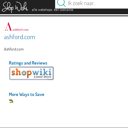
es
.
.
alle webshops
één zoekactie
ashford.com
Ashford.com
Ratings and Reviews
More Ways to Save