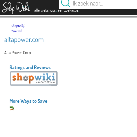
es
.
.
alle webshops
één zoekactie
altapower.com
Alta Power Corp
Ratings and Reviews
More Ways to Save