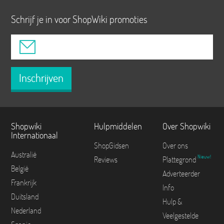
Schrijf je in voor ShopWiki promoties
Inschrijven
Shopwiki
Hulpmiddelen
Over Shopwiki
Internationaal
ShopGidsen
Over ons
Australië
Nieuw!
Reviews
Plattegrond
België
Adverteerder
Frankrijk
Info
Duitsland
Hulp &
Nederland
Veelgestelde