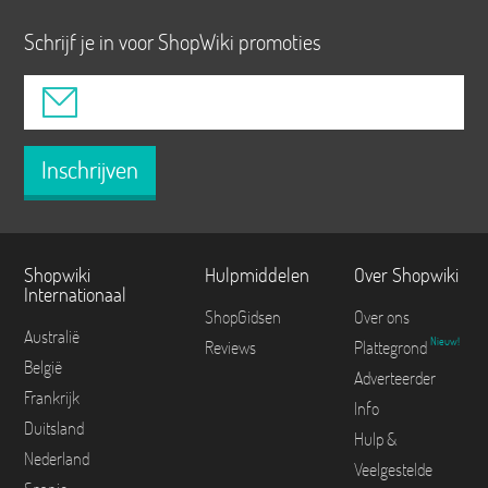
Schrijf je in voor ShopWiki promoties
Inschrijven
Shopwiki
Hulpmiddelen
Over Shopwiki
Internationaal
ShopGidsen
Over ons
Australië
Nieuw!
Reviews
Plattegrond
België
Adverteerder
Frankrijk
Info
Duitsland
Hulp &
Nederland
Veelgestelde