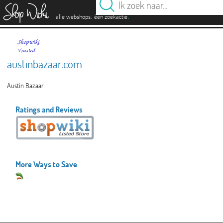
es
.
.
alle webshops
één zoekactie
austinbazaar.com
Austin Bazaar
Ratings and Reviews
More Ways to Save