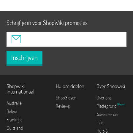
Schrijf je in voor ShopWiki promoties
Inschrijven
Shopwiki
Hulpmiddelen
Over Shopwiki
Internationaal
ShopGidsen
Over ons
Australië
Nieuw!
Reviews
Plattegrond
België
Adverteerder
Frankrijk
Info
Duitsland
Hulp &