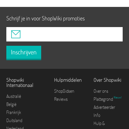
Schrijf je in voor ShopWiki promoties
Inschrijven
Shopwiki
Hulpmiddelen
Over Shopwiki
Internationaal
ShopGidsen
Over ons
Australië
Nieuw!
Reviews
Plattegrond
België
Adverteerder
Frankrijk
Info
Duitsland
Hulp &
Nederland