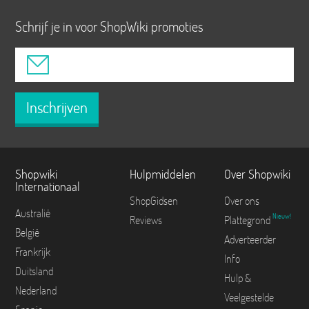
Schrijf je in voor ShopWiki promoties
Inschrijven
Shopwiki
Hulpmiddelen
Over Shopwiki
Internationaal
ShopGidsen
Over ons
Australië
Nieuw!
Reviews
Plattegrond
België
Adverteerder
Frankrijk
Info
Duitsland
Hulp &
Nederland
Veelgestelde