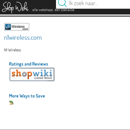
es
.
.
alle webshops
één zoekactie
n1wireless.com
N1 Wireless
Ratings and Reviews
More Ways to Save