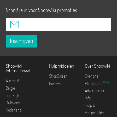
Schrijf je in voor ShopWiki promoties
Inschrijven
Shopwiki
Hulpmiddelen
Over Shopwiki
Internationaal
ShopGidsen
Over ons
Australië
Nieuw!
Reviews
Plattegrond
België
Adverteerder
Frankrijk
Info
Duitsland
Hulp &
Nederland
Veelgestelde