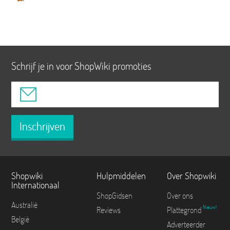
Schrijf je in voor ShopWiki promoties
Inschrijven
Shopwiki
Hulpmiddelen
Over Shopwiki
Internationaal
ShopGidsen
Over ons
Australië
Nieuw!
Reviews
Plattegrond
België
Adverteerder