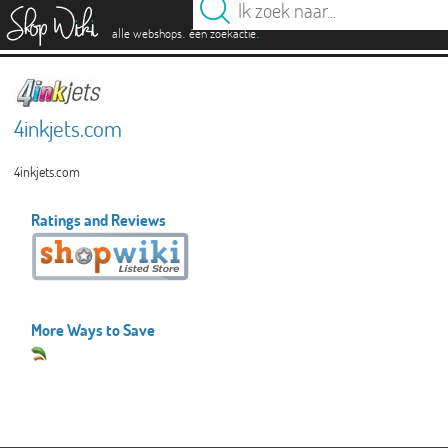
es
.
.
alle webshops
één zoekactie
4inkjets.com
4inkjets.com
Ratings and Reviews
More Ways to Save