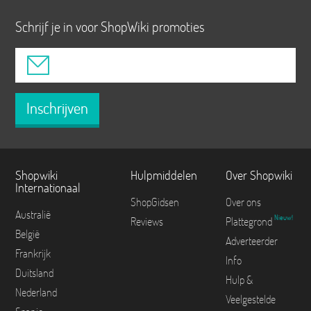
Schrijf je in voor ShopWiki promoties
Inschrijven
Shopwiki
Hulpmiddelen
Over Shopwiki
Internationaal
ShopGidsen
Over ons
Australië
Nieuw!
Reviews
Plattegrond
België
Adverteerder
Frankrijk
Info
Duitsland
Hulp &
Nederland
Veelgestelde