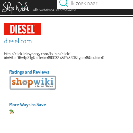
es
.
.
alle webshops
één zoekactie
diesel.com
http://click.linksynergy.com/fs-bin/click?
id=WUqD6wTpSTg&offerid=190032.45124530&type=15&subid=0
Ratings and Reviews
More Ways to Save