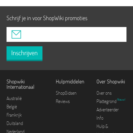
Schrijf je in voor ShopWiki promoties
Inschrijven
Shopwiki
Hulpmiddelen
Over Shopwiki
Internationaal
ShopGidsen
Over ons
Australië
Nieuw!
Reviews
Plattegrond
België
Adverteerder
Frankrijk
Info
Duitsland
Hulp &
Nederland