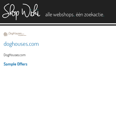
es
.
.
alle webshops
één zoekactie
doghouses.com
DogHouses.com
Sample Offers