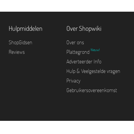
Hulpmiddelen
Over Shopwiki
ShopGidsen
Over ons
Nieuw!
Reviews
Plattegrond
Adverteerder Info
Hulp & Veelgestelde vragen
Privacy
Gebruikersovereenkomst