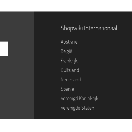
Shopwiki Internationaal
Australië
België
Frankrijk
Duitsland
Nederland
Spanje
Verenigd Koninkrijk
Verenigde Staten