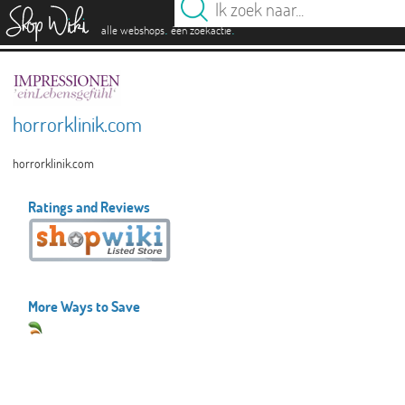
es
.
.
alle webshops
één zoekactie
horrorklinik.com
horrorklinik.com
Ratings and Reviews
More Ways to Save