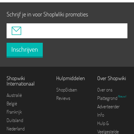
Schrijf je in voor ShopWiki promoties
Inschrijven
Shopwiki
Hulpmiddelen
Over Shopwiki
Internationaal
ShopGidsen
Over ons
Australië
Nieuw!
Reviews
Plattegrond
België
Adverteerder
Frankrijk
Info
Duitsland
Hulp &
Nederland
Veelgestelde